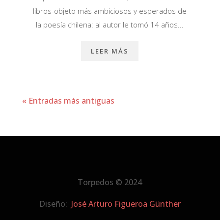
libros-objeto más ambiciosos y esperados de
la poesía chilena: al autor le tomó 14 años...
LEER MÁS
« Entradas más antiguas
Torpedos © 2024
Diseño:
José Arturo Figueroa Günther