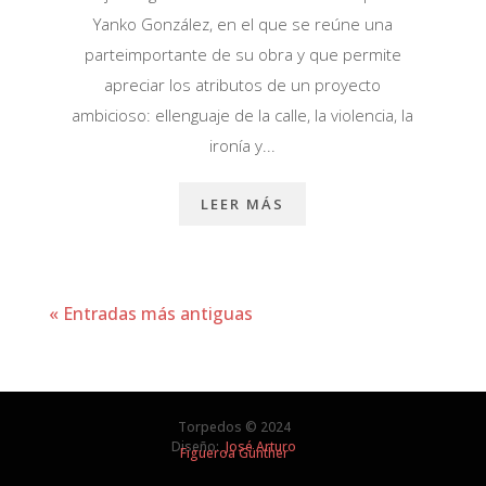
Yanko González, en el que se reúne una
parteimportante de su obra y que permite
apreciar los atributos de un proyecto
ambicioso: ellenguaje de la calle, la violencia, la
ironía y...
LEER MÁS
« Entradas más antiguas
Torpedos © 2024
Diseño:
José Arturo
Figueroa Günther