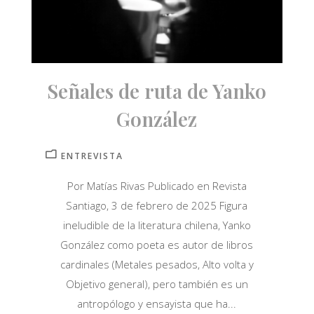
Señales de ruta de Yanko
González
ENTREVISTA
Por Matías Rivas Publicado en Revista
Santiago, 3 de febrero de 2025 Figura
ineludible de la literatura chilena, Yanko
González como poeta es autor de libros
cardinales (Metales pesados, Alto volta y
Objetivo general), pero también es un
antropólogo y ensayista que ha...